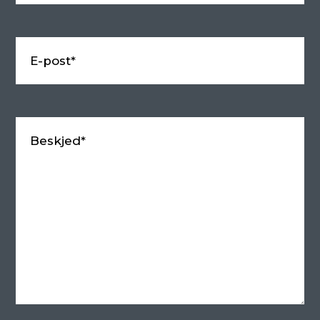
E-post*
Beskjed*