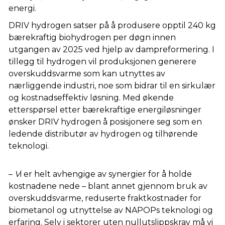
energi.
DRIV hydrogen satser på å produsere opptil 240 kg
bærekraftig biohydrogen per døgn innen
utgangen av 2025 ved hjelp av dampreformering. I
tillegg til hydrogen vil produksjonen generere
overskuddsvarme som kan utnyttes av
nærliggende industri, noe som bidrar til en sirkulær
og kostnadseffektiv løsning. Med økende
etterspørsel etter bærekraftige energiløsninger
ønsker DRIV hydrogen å posisjonere seg som en
ledende distributør av hydrogen og tilhørende
teknologi.
–
V
i er helt avhengige av synergier for å holde
kostnadene nede – blant annet gjennom bruk av
overskuddsvarme, reduserte fraktkostnader for
biometanol og utnyttelse av NAPOPs teknologi og
erfaring. Selv i sektorer uten nullutslippskrav må vi