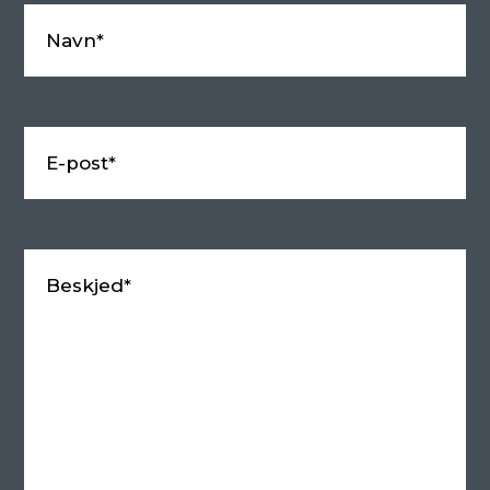
Navn*
E-post*
Beskjed*